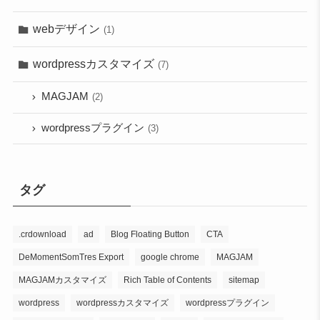
webデザイン
(1)
wordpressカスタマイズ
(7)
MAGJAM
(2)
wordpressプラグイン
(3)
タグ
.crdownload
ad
Blog Floating Button
CTA
DeMomentSomTres Export
google chrome
MAGJAM
MAGJAMカスタマイズ
Rich Table of Contents
sitemap
wordpress
wordpressカスタマイズ
wordpressプラグイン