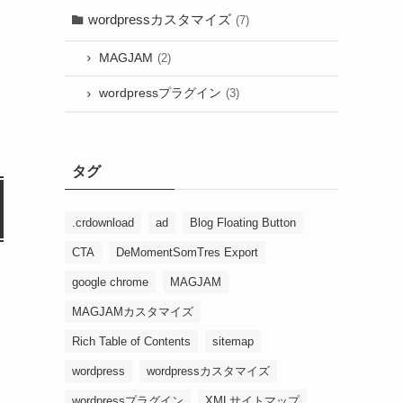
wordpressカスタマイズ
(7)
MAGJAM
(2)
wordpressプラグイン
(3)
タグ
.crdownload
ad
Blog Floating Button
CTA
DeMomentSomTres Export
google chrome
MAGJAM
MAGJAMカスタマイズ
Rich Table of Contents
sitemap
wordpress
wordpressカスタマイズ
wordpressプラグイン
XMLサイトマップ