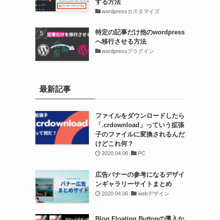
する方法
wordpressカスタマイズ
特定の記事だけ他のwordpress
へ移行させる方法
wordpressプラグイン
最新記事
ファイルをダウンロードしたら
「.crdownload」っていう拡張
子のファイルに変換されるんだ
けどこれ何？
2020.04.06
PC
広告バナーの参考になるデザイ
ンギャラリーサイトまとめ
2020.04.06
webデザイン
Blog Floating Buttonの導入か