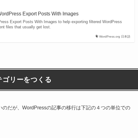
dPress Export Posts With Images
s Export Posts With Images to help exporting filtered WordPress
t files that usually get lost.
WordPress.org 日本語
テゴリーをつくる
だが、WordPressの記事の移行は下記の４つの単位での