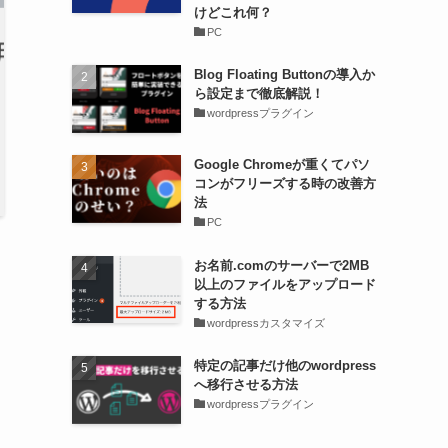
けどこれ何？
PC
Blog Floating Buttonの導入か
ら設定まで徹底解説！
wordpressプラグイン
Google Chromeが重くてパソ
コンがフリーズする時の改善方
法
PC
お名前.comのサーバーで2MB
以上のファイルをアップロード
する方法
wordpressカスタマイズ
特定の記事だけ他のwordpress
へ移行させる方法
wordpressプラグイン