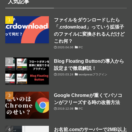
人気記事
ファイルをダウンロードしたら
「.crdownload」っていう拡張子
のファイルに変換されるんだけど
これ何？
2020.04.06
PC
Blog Floating Buttonの導入から
設定まで徹底解説！
2020.03.24
wordpressプラグイン
Google Chromeが重くてパソコ
ンがフリーズする時の改善方法
2019.12.08
PC
お名前.comのサーバーで2MB以上